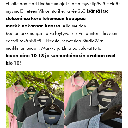
et laitetaan markkinahumun ajaksi oma myyntipöytä meidän
myymälän eteen Vihtorintorille, ja vieläpä
Isäntä itse
stetsoninsa kera tekemään kauppaa
markkinakansan kanssa
. Alla meidän
Munamarkkinatipsit jotka löytyvät siis Vihtorintorin liikkeen
edestä sekä sisältä liikkeestä, tervetuloa Studio25:n
markkinamenoon! Markku ja Elina palvelevat teitä
lauantaina 10-18 ja sunnuntainakin avataan ovet
klo 10!