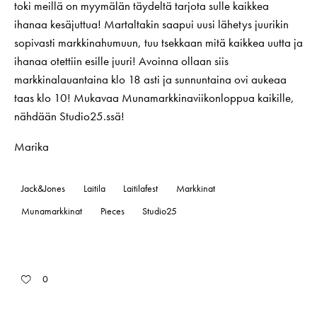
toki meillä on myymälän täydeltä tarjota sulle kaikkea
ihanaa kesäjuttua! Martaltakin saapui uusi lähetys juurikin
sopivasti markkinahumuun, tuu tsekkaan mitä kaikkea uutta ja
ihanaa otettiin esille juuri! Avoinna ollaan siis
markkinalauantaina klo 18 asti ja sunnuntaina ovi aukeaa
taas klo 10! Mukavaa Munamarkkinaviikonloppua kaikille,
nähdään Studio25.ssä!
Marika
Jack&Jones
Laitila
Laitilafest
Markkinat
Munamarkkinat
Pieces
Studio25
0