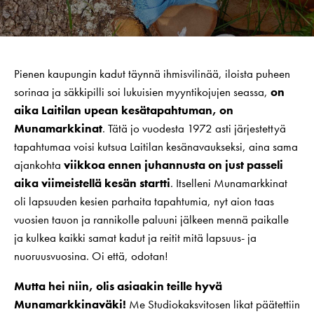
Pienen kaupungin kadut täynnä ihmisvilinää, iloista puheen
sorinaa ja säkkipilli soi lukuisien myyntikojujen seassa,
on
aika Laitilan upean kesätapahtuman, on
Munamarkkinat
. Tätä jo vuodesta 1972 asti järjestettyä
tapahtumaa voisi kutsua Laitilan kesänavaukseksi, aina sama
ajankohta
viikkoa ennen juhannusta on just passeli
aika viimeistellä kesän startti
. Itselleni Munamarkkinat
oli lapsuuden kesien parhaita tapahtumia, nyt aion taas
vuosien tauon ja rannikolle paluuni jälkeen mennä paikalle
ja kulkea kaikki samat kadut ja reitit mitä lapsuus- ja
nuoruusvuosina. Oi että, odotan!
Mutta hei niin, olis asiaakin teille hyvä
Munamarkkinaväki!
Me Studiokaksvitosen likat päätettiin