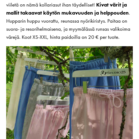
viiletä on nämä kollariasut ihan täydelliset!
Kivat värit ja
mallit takaavat käytön mukavuuden ja helppouden
.
Hupparin huppu vuorattu, reunassa nyörikiristys. Paitaa on
suora- ja resorihelmaisena, ja myymälässä runsas valikoima
värejä. Koot XS-XXL, hinta paidoilla on 20 € per tuote.