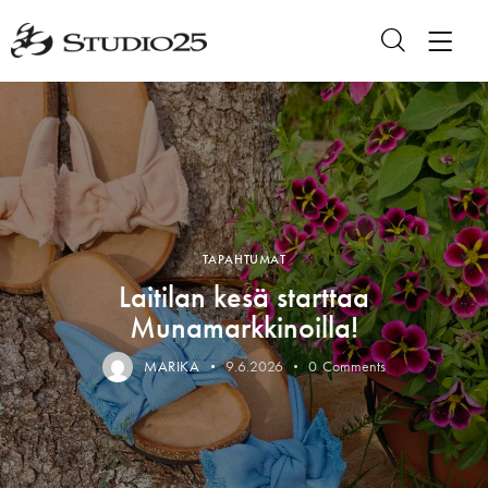
TAPAHTUMAT
Laitilan kesä starttaa
Munamarkkinoilla!
MARIKA
9.6.2026
0
Comments