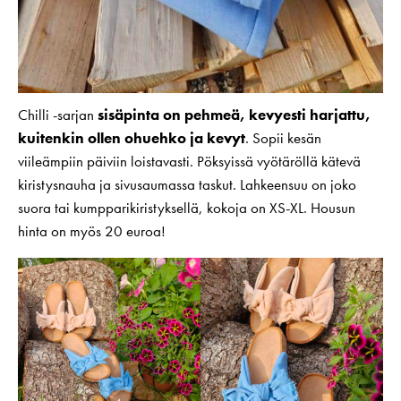
Chilli -sarjan
sisäpinta on pehmeä, kevyesti harjattu,
kuitenkin ollen ohuehko ja kevyt
. Sopii kesän
viileämpiin päiviin loistavasti. Pöksyissä vyötäröllä kätevä
kiristysnauha ja sivusaumassa taskut. Lahkeensuu on joko
suora tai kumpparikiristyksellä, kokoja on XS-XL. Housun
hinta on myös 20 euroa!