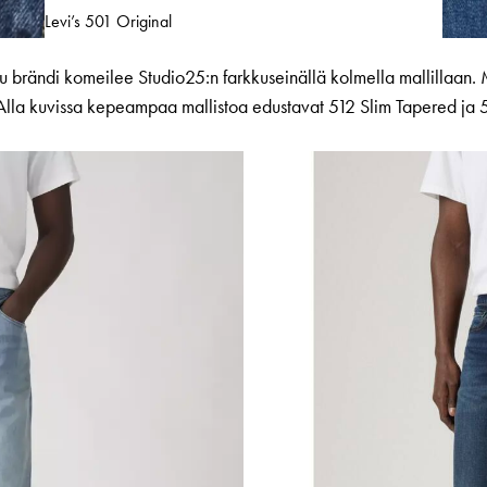
Levi’s 501 Original
tuttu brändi komeilee Studio25:n farkkuseinällä kolmella mallillaa
. Alla kuvissa kepeampaa mallistoa edustavat 512 Slim Tapered ja 5