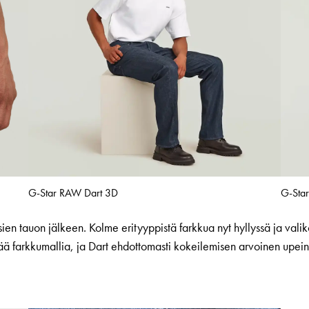
G-Star RAW Dart 3D
G-Sta
en tauon jälkeen. Kolme erityyppistä farkkua nyt hyllyssä ja vali
ää farkkumallia, ja Dart ehdottomasti kokeilemisen arvoinen upei