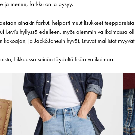
e ja menee, farkku on ja pysyy.
aetaan ainakin farkut, helposti muut lisukkeet teeppareista
tu! Levi’s hyllyssä edelleen, myös aiemmin valikoimassa ol
kokoajan, ja Jack&Jonesin hyvät, istuvat mallistot myyvät 
ista, liikkeessä seinän täydeltä lisää valikoimaa.